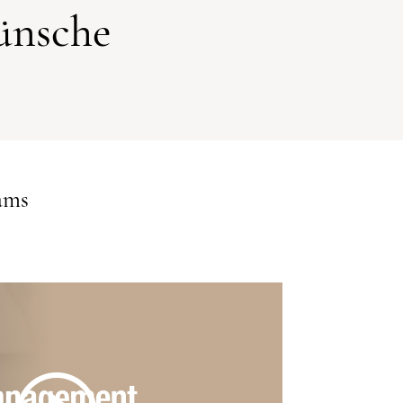
ünsche
ams