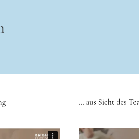
n
… aus Sicht des Te
ng