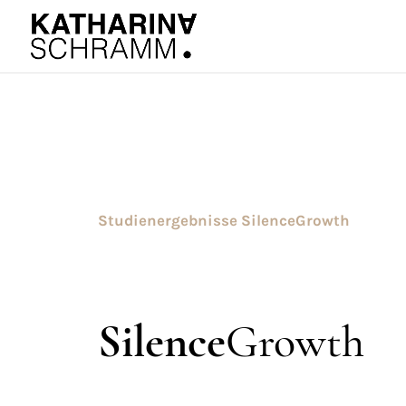
Studienergebnisse SilenceGrowth
Silence
Growth