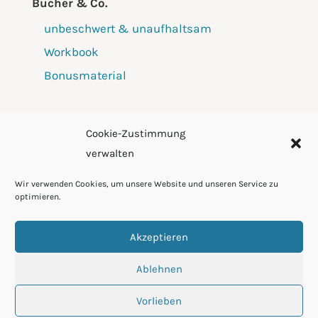
Bücher & Co.
unbeschwert & unaufhaltsam
Workbook
Bonusmaterial
Cookie-Zustimmung
Angebot
verwalten
Angebot Privat
Wir verwenden Cookies, um unsere Website und unseren Service zu
Angebot Unternehmen
optimieren.
Akzeptieren
2023 Katharina Schramm |
Ablehnen
Impressum
|
Datenschutz
|
Cookie-Richtlinie
Vorlieben