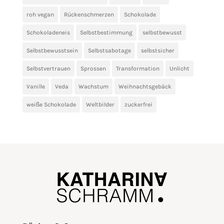
roh vegan
Rückenschmerzen
Schokolade
Schokoladeneis
Selbstbestimmung
selbstbewusst
Selbstbewusstsein
Selbstsabotage
selbstsicher
Selbstvertrauen
Sprossen
Transformation
Unlicht
Vanille
Veda
Wachstum
Weihnachtsgebäck
weiße Schokolade
Weltbilder
zuckerfrei