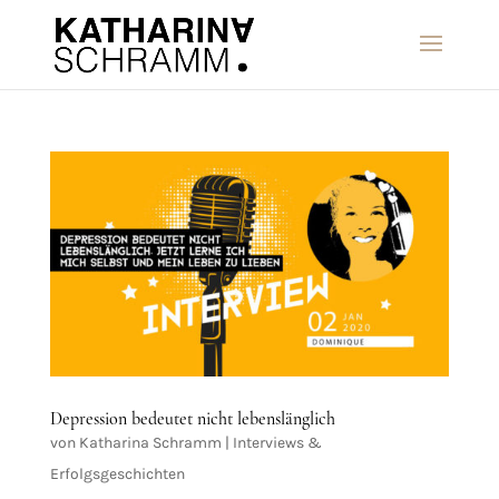
Depression bedeutet nicht lebenslänglich
von
Katharina Schramm
|
Interviews &
Erfolgsgeschichten