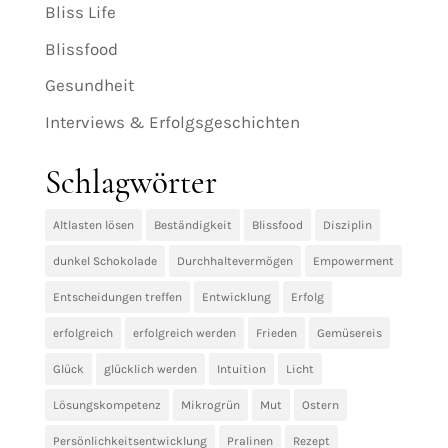
Bliss Life
Blissfood
Gesundheit
Interviews & Erfolgsgeschichten
Schlagwörter
Altlasten lösen
Beständigkeit
Blissfood
Disziplin
dunkel Schokolade
Durchhaltevermögen
Empowerment
Entscheidungen treffen
Entwicklung
Erfolg
erfolgreich
erfolgreich werden
Frieden
Gemüsereis
Glück
glücklich werden
Intuition
Licht
Lösungskompetenz
Mikrogrün
Mut
Ostern
Persönlichkeitsentwicklung
Pralinen
Rezept