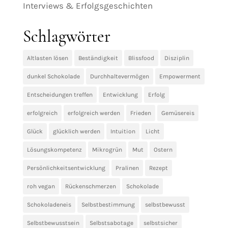
Interviews & Erfolgsgeschichten
Schlagwörter
Altlasten lösen
Beständigkeit
Blissfood
Disziplin
dunkel Schokolade
Durchhaltevermögen
Empowerment
Entscheidungen treffen
Entwicklung
Erfolg
erfolgreich
erfolgreich werden
Frieden
Gemüsereis
Glück
glücklich werden
Intuition
Licht
Lösungskompetenz
Mikrogrün
Mut
Ostern
Persönlichkeitsentwicklung
Pralinen
Rezept
roh vegan
Rückenschmerzen
Schokolade
Schokoladeneis
Selbstbestimmung
selbstbewusst
Selbstbewusstsein
Selbstsabotage
selbstsicher